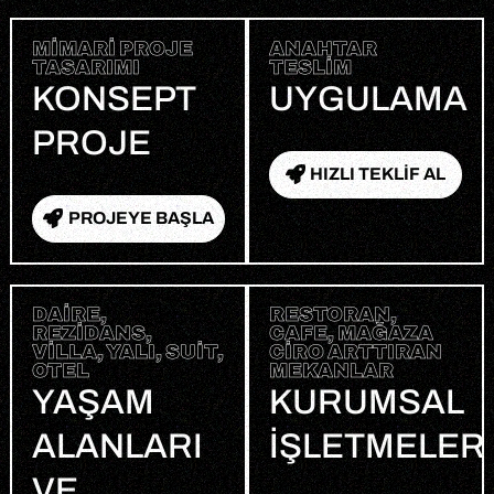
MIMARI PROJE
ANAHTAR
TASARIMI
TESLIM
KONSEPT
UYGULAMA
PROJE
HIZLI TEKLİF AL
PROJEYE BAŞLA
DAIRE,
RESTORAN,
REZIDANS,
CAFE, MAĞAZA
VILLA, YALI, SUIT,
CIRO ARTTIRAN
OTEL
MEKANLAR
YAŞAM
KURUMSAL
ALANLARI
IŞLETMELER
VE