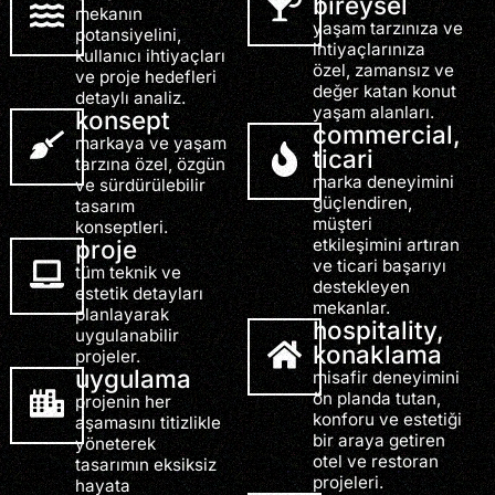
bireysel
mekanın
yaşam tarzınıza ve
potansiyelini,
ihtiyaçlarınıza
kullanıcı ihtiyaçları
özel, zamansız ve
ve proje hedefleri
değer katan konut
detaylı analiz.
yaşam alanları.
konsept
commercial,
markaya ve yaşam
ticari
tarzına özel, özgün
marka deneyimini
ve sürdürülebilir
güçlendiren,
tasarım
müşteri
konseptleri.
proje
etkileşimini artıran
ve ticari başarıyı
tüm teknik ve
destekleyen
estetik detayları
mekanlar.
planlayarak
hospitality,
uygulanabilir
konaklama
projeler.
uygulama
misafir deneyimini
ön planda tutan,
projenin her
konforu ve estetiği
aşamasını titizlikle
bir araya getiren
yöneterek
otel ve restoran
tasarımın eksiksiz
projeleri.
hayata