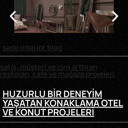
sade interior blog
satış, müşteri ve ciro arttıran
restoran, cafe ve mağaza projeleri
HUZURLU BIR DENEYIM
YAŞATAN KONAKLAMA OTEL
VE KONUT PROJELERI