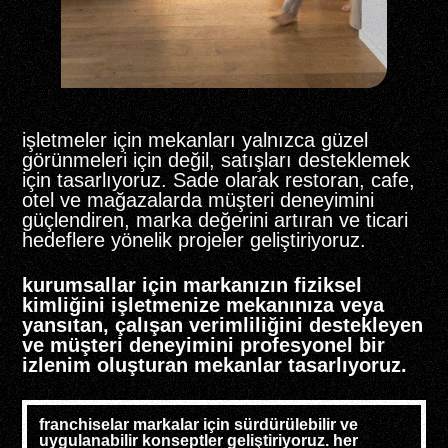
işletmeler için mekanları yalnızca güzel
görünmeleri için değil, satışları desteklemek
için tasarlıyoruz. Sade olarak restoran, cafe,
otel ve mağazalarda müşteri deneyimini
güçlendiren, marka değerini artıran ve ticari
hedeflere yönelik projeler geliştiriyoruz.
kurumsallar için markanızın fiziksel
kimliğini işletmenize mekanınıza veya
yansıtan, çalışan verimliliğini destekleyen
ve müşteri deneyimini profesyonel bir
izlenim oluşturan mekanlar tasarlıyoruz.
franchiselar markalar için sürdürülebilir ve
uygulanabilir konseptler geliştiriyoruz. her