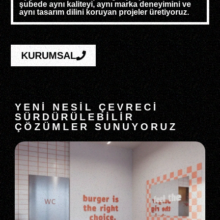
şubede aynı kaliteyi, aynı marka deneyimini ve
aynı tasarım dilini koruyan projeler üretiyoruz.
KURUMSAL
YENİ NESİL ÇEVRECİ
SÜRDÜRÜLEBİLİR
ÇÖZÜMLER SUNUYORUZ