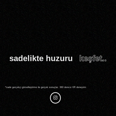
sadelikte huzuru
keşfet..
*sade gerçekçi görselleştirme ile gerçek sonuçlar. 360 derece VR deneyimi.