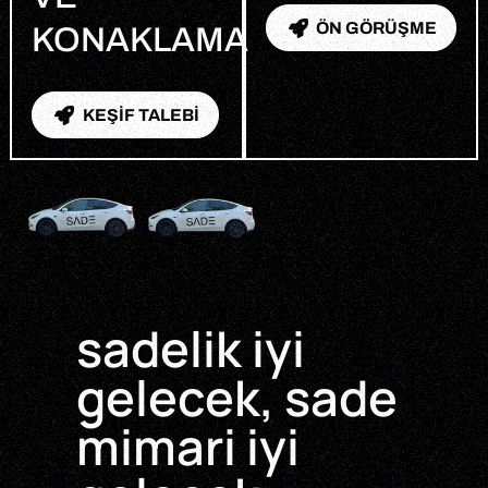
ÖN GÖRÜŞME
KONAKLAMA
KEŞİF TALEBİ
sadelik iyi
gelecek, sade
mimari iyi