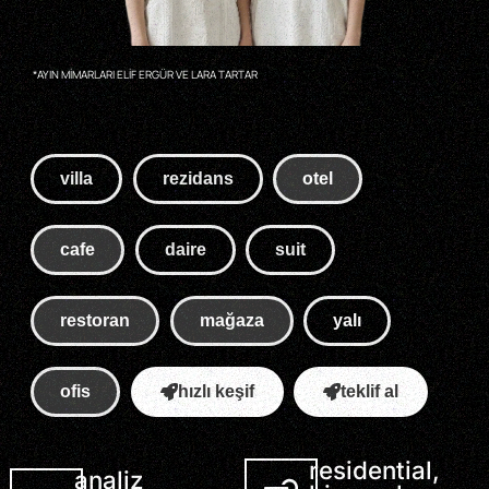
*AYIN MİMARLARI ELİF ERGÜR VE LARA TARTAR
villa
rezidans
otel
cafe
daire
suit
restoran
mağaza
yalı
ofis
hızlı keşif
teklif al
residential,
analiz