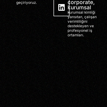
corporate,
geçiriyoruz.
kurumsal
kurumsal kimliği
yansıtan, çalışan
verimliliğini
destekleyen ve
profesyonel iş
ortamları.