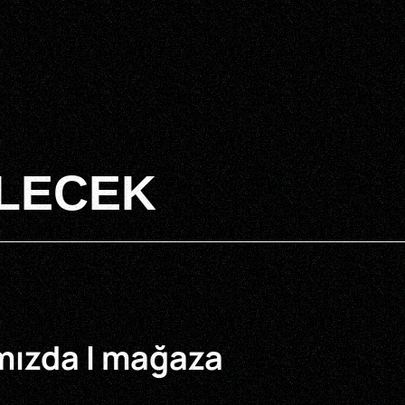
ELECEK
mızda
I
mağaza