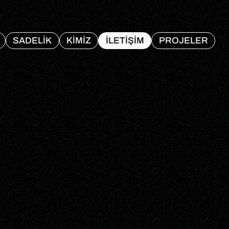
SADELIK
KIMIZ
ILETIŞIM
PROJELER